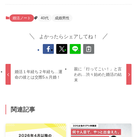
婚活ノート
40代
成婚男性
よかったらシェアしてね！
親に「行ってこい！」と言
婚活１年経ち２年経ち…運
われ…渋々始めた婚活の結
命の彼とは交際5ヵ月婚！
末
関連記事