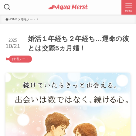
menu
HOME
婚活ノート
婚活１年経ち２年経ち…運命の彼
2025
10/21
とは交際5ヵ月婚！
婚活ノート