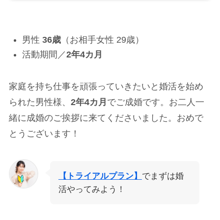
男性
36歳
（お相手女性 29歳）
活動期間／
2年4カ月
家庭を持ち仕事を頑張っていきたいと婚活を始め
られた男性様、
2年4カ月
でご成婚です。お二人一
緒に成婚のご挨拶に来てくださいました。おめで
とうございます！
【トライアルプラン】
でまずは婚
活やってみよう！