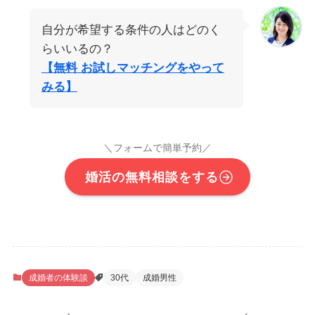
自分が希望する条件の人はどのく
らいいるの？
【無料 お試しマッチングをやって
みる】
＼フォームで簡単予約／
婚活の無料相談をする
成婚者の体験談
30代
成婚男性