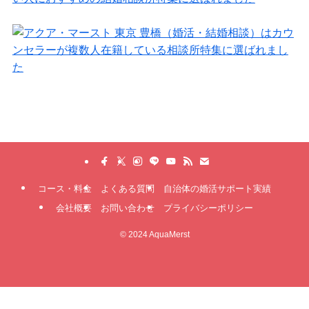
コース・料金
よくある質問
自治体の婚活サポート実績
会社概要
お問い合わせ
プライバシーポリシー
©
2024 AquaMerst