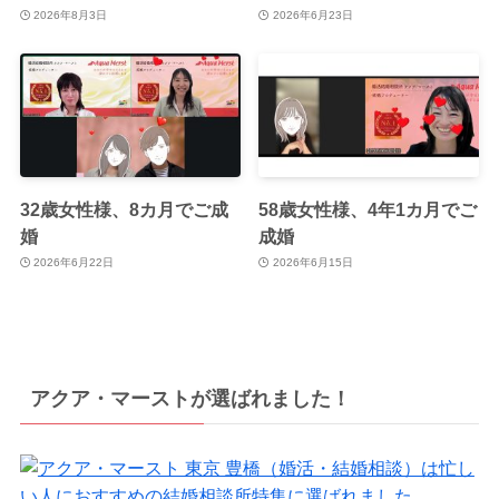
2026年8月3日
2026年6月23日
32歳女性様、8カ月でご成
58歳女性様、4年1カ月でご
婚
成婚
2026年6月22日
2026年6月15日
アクア・マーストが選ばれました！