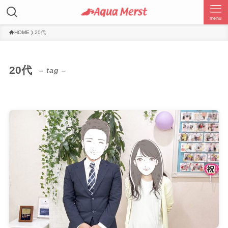
menu
HOME
20代
20代
– tag –